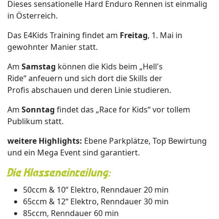
Dieses sensationelle Hard Enduro Rennen ist einmalig
in Österreich.
Das
E4Kids T
raining findet am
Freitag
, 1. Mai
in
gewohnter Manier
statt.
Am
Samstag
können die Kids beim
„
Hell's
Ride
“
anfeuern
und
sich
dort die Skills
der
Profis
abschauen und d
eren Linie
studieren.
A
m
Sonntag
findet das „
Race
for
Kids“ vor tollem
Publikum statt.
weitere Highlights:
Ebene Parkplätze, Top Bewirtung
und ein
Mega
Event sind garantiert.
Die Klasseneinteilung:
50ccm & 10“ Elektro, Renndauer 20 min
65ccm & 12“ Elektro, Renndauer 30 min
85ccm, Renndauer 60 min