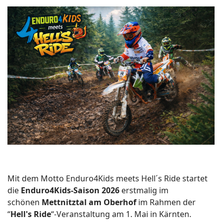
Mit dem Motto Enduro4Kids meets Hell´s Ride startet
die
Enduro4Kids-Saison 2026
erstmal
ig
im
schönen
Mettnitztal
am Oberhof
im Rahmen der
“
Hell's R
ide
“-Veranstaltung am 1. Mai
in Kärnten
.