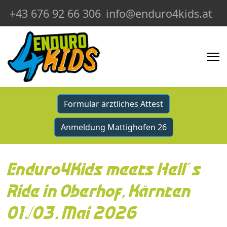
+43 676 92 66 306
info@enduro4kids.at
Formular ärztliches Attest
Anmeldung Mattighofen 26
Enduro4Kids meets Hell´s
Ride in Oberhof, Kärnten
01./03. Mai 2026