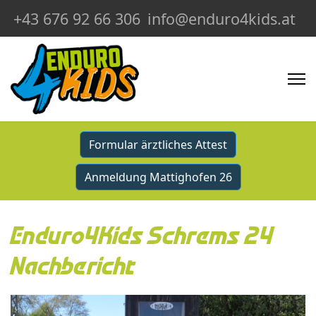
+43 676 92 66 306
info@enduro4kids.at
Formular ärztliches Attest
Anmeldung Mattighofen 26
Enduro4Kids Schrems 24
Nachbericht