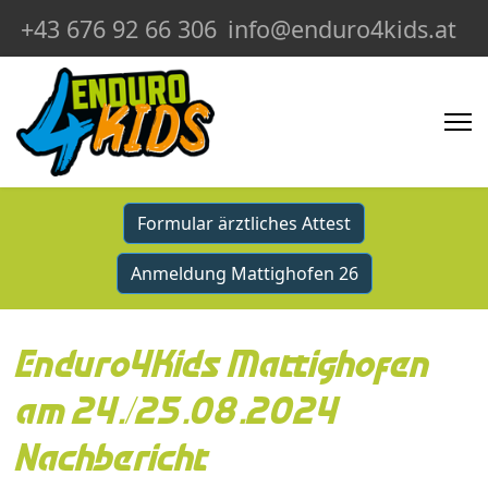
+43 676 92 66 306
info@enduro4kids.at
Formular ärztliches Attest
Anmeldung Mattighofen 26
Enduro4Kids Mattighofen
am 24./25.08.2024
Nachbericht